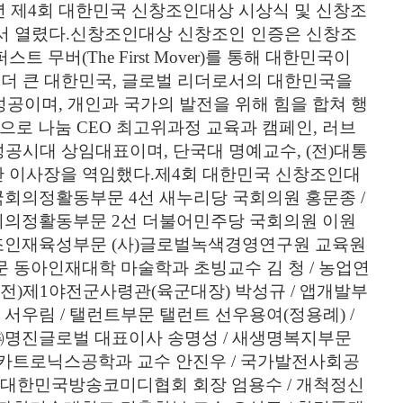
6년 제4회 대한민국 신창조인대상 시상식 및 신창조
에서 열렸다.신창조인대상 신창조인 인증은 신창조
버(The First Mover)를 통해 대한민국이
 더 큰 대한민국, 글로벌 리더로서의 대한민국을
공이며, 개인과 국가의 발전을 위해 힘을 합쳐 행
으로 나눔 CEO 최고위과정 교육과 캠페인, 러브
공시대 상임대표이며, 단국대 명예교수, (전)대통
단 이사장을 역임했다.제4회 대한민국 신창조인대
국회의정활동부문 4선 새누리당 국회의원 홍문종 /
회의정활동부문 2선 더불어민주당 국회의원 이원
창조인재육성부문 (사)글로벌녹색경영연구원 교육원
문 동아인재대학 마술학과 초빙교수 김 청 / 농업연
전)제1야전군사령관(육군대장) 박성규 / 앱개발부
서우림 / 탤런트부문 탤런트 선우용여(정용례) /
㈜명진글로벌 대표이사 송명성 / 새생명복지부문
카트로닉스공학과 교수 안진우 / 국가발전사회공
)대한민국방송코미디협회 회장 엄용수 / 개척정신