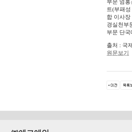
부문 엄홍
트(부패성
합 이사장
경실천부문
부문 단국
출처 : 국제뉴
원문보기