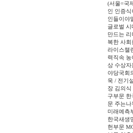
(서울=국
인 인증식
인들이야말로
글로벌 시
만드는 리
복한 사회
라이스챌린
력직속 농
상 수상자
야당국회의
욱 / 전
장 김의식
구부문 한
문 주는나
미래예측부
한국새생명
헌부문 M