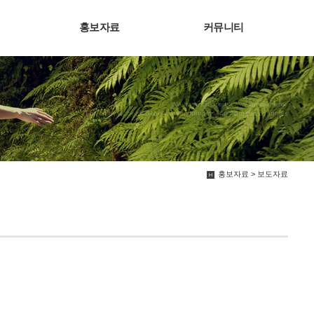
홍보자료
커뮤니티
We have created a awesome theme
Far far away,behind the word mountains, far from the countries
홍보자료 > 보도자료