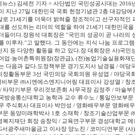
제뉴스) 김세전 기자 = 사단법인 국민성공시대는 201
이 지난 27일 대한민국 국회 헌정기념관 2층 대강당
 21세기를 더욱더 밝혀줄 창조적이고 선구자적인 퍼스트 무
대를 선도하는 리더의 역할을 하여 21세기 대한민국을
더들이다.장원석 대회장은 "국민의 성공이 곧 나라의 성
를 이루자."고 말했다. 그 동안에는 지식 나눔 프로그램
지 등 다양한 활동을 하고 있다.장 대회장은 사)국민성
어업·농어촌특위원장(장관급), (전)농업기술실용화재
는 다음과 같다.도정책부문 경기도지사 남경필 / 여당
정활동부문 3선 국민의당 국회의원 유성엽 / 야당국
기설비부문 ㈜시엔에스엔지니어링 대표이사 강성열 / 
 / 타악기부문 우리것보존회 사무국장 김정주 / 마술부
국방송통신대학교 농학과 교수 류수노 / 통일안보부문 
무 주식회사 대표이사 박안성 / 영화배우부문 영화배우 
문 동양미래학박사 1호 소재학 / 창조기술산업부문 
복지재단 회장 송창익 / 교육연구부문 경성대학교 메
G서광주새마을금고 이사장 양노진 / 코미디언부문 (사